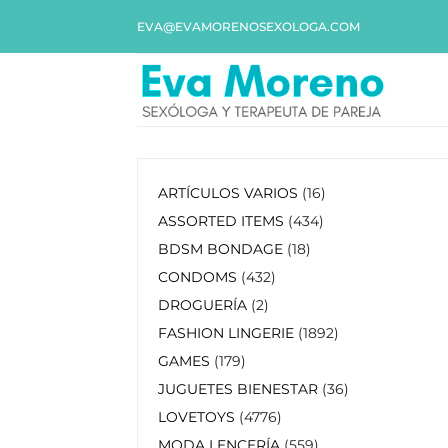
EVA@EVAMORENOSEXOLOGA.COM
ARTÍCULOS VARIOS
16
ASSORTED ITEMS
434
BDSM BONDAGE
18
CONDOMS
432
DROGUERÍA
2
FASHION LINGERIE
1892
GAMES
179
JUGUETES BIENESTAR
36
LOVETOYS
4776
MODA LENCERÍA
559