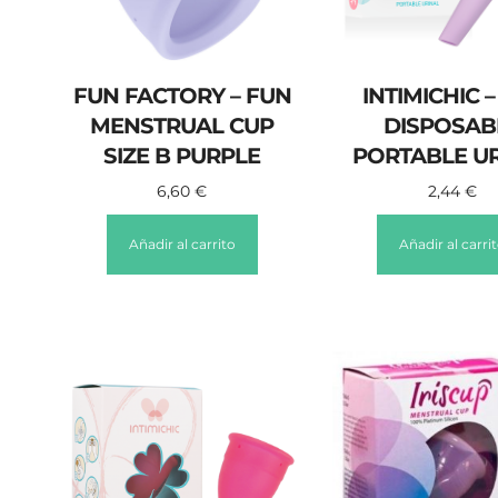
FUN FACTORY – FUN
INTIMICHIC –
MENSTRUAL CUP
DISPOSAB
SIZE B PURPLE
PORTABLE U
6,60
€
2,44
€
Añadir al carrito
Añadir al carri