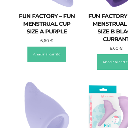
FUN FACTORY – FUN
FUN FACTORY 
MENSTRUAL CUP
MENSTRUAL
SIZE A PURPLE
SIZE B BL
CURRAN
6,60
€
6,60
€
Añadir al carrito
Añadir al carri