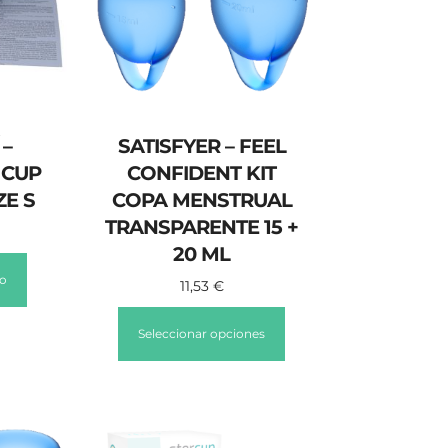
 –
SATISFYER – FEEL
 CUP
CONFIDENT KIT
ZE S
COPA MENSTRUAL
TRANSPARENTE 15 +
20 ML
to
11,53
€
Seleccionar opciones