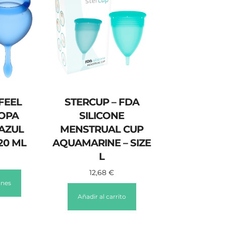
 FEEL
STERCUP – FDA
COPA
SILICONE
AZUL
MENSTRUAL CUP
 20 ML
AQUAMARINE – SIZE
L
12,68
€
ones
Añadir al carrito