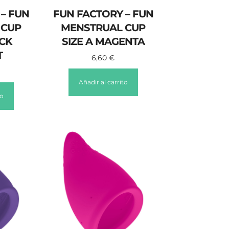
– FUN
FUN FACTORY – FUN
 CUP
MENSTRUAL CUP
ACK
SIZE A MAGENTA
T
6,60
€
Añadir al carrito
to