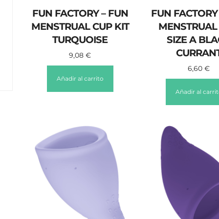
FUN FACTORY – FUN
FUN FACTORY 
MENSTRUAL CUP KIT
MENSTRUAL
TURQUOISE
SIZE A BL
CURRAN
9,08
€
6,60
€
Añadir al carrito
Añadir al carri