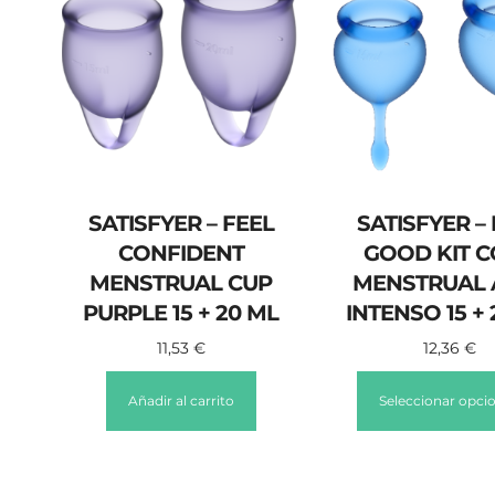
SATISFYER – FEEL
SATISFYER –
CONFIDENT
GOOD KIT 
MENSTRUAL CUP
MENSTRUAL 
PURPLE 15 + 20 ML
INTENSO 15 +
11,53
€
12,36
€
Añadir al carrito
Seleccionar opci