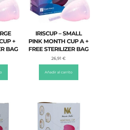
ARGE
IRISCUP – SMALL
CUP +
PINK MONTH CUP A +
ER BAG
FREE STERILIZER BAG
26,91
€
to
Añadir al carrito