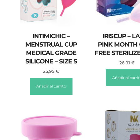
INTIMICHIC –
IRISCUP – L
MENSTRUAL CUP
PINK MONTH 
MEDICAL GRADE
FREE STERILIZ
SILICONE – SIZE S
26,91
€
25,95
€
Añadir al carri
Añadir al carrito