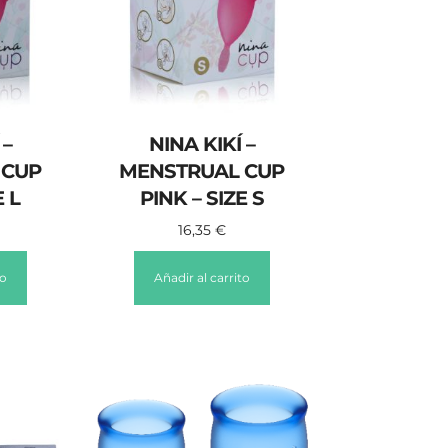
 –
NINA KIKÍ –
 CUP
MENSTRUAL CUP
E L
PINK – SIZE S
16,35
€
to
Añadir al carrito