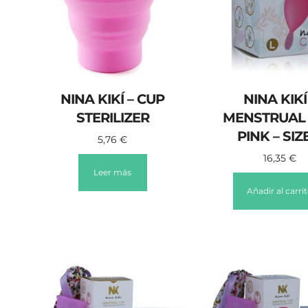
NINA KIKÍ – CUP
NINA KIKÍ
STERILIZER
MENSTRUAL
PINK – SIZ
5,76
€
16,35
€
Leer más
Añadir al carri