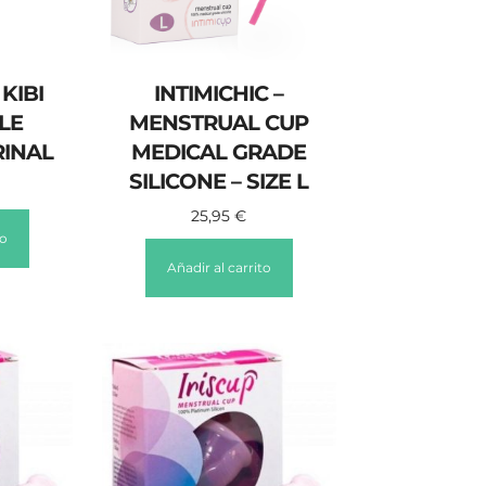
 KIBI
INTIMICHIC –
LE
MENSTRUAL CUP
RINAL
MEDICAL GRADE
SILICONE – SIZE L
25,95
€
to
Añadir al carrito