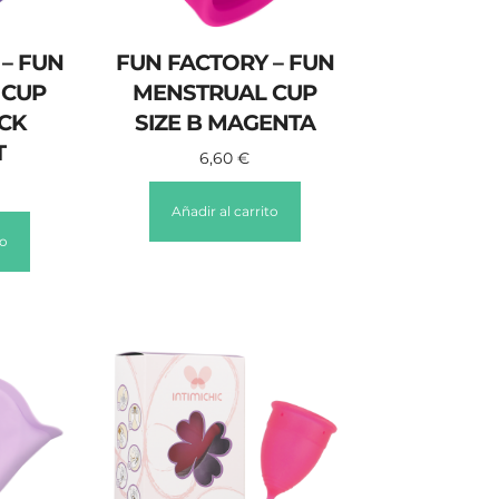
– FUN
FUN FACTORY – FUN
 CUP
MENSTRUAL CUP
ACK
SIZE B MAGENTA
T
6,60
€
Añadir al carrito
to