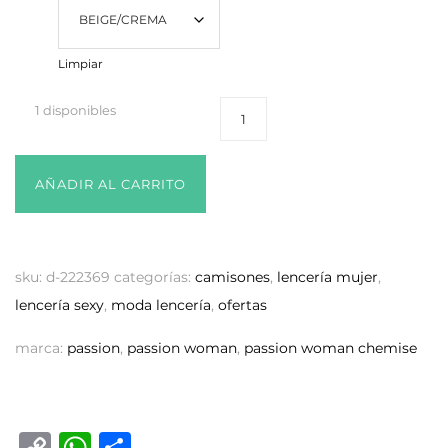
Limpiar
1 disponibles
AÑADIR AL CARRITO
sku:
d-222369
categorías:
camisones
,
lencería mujer
,
lencería sexy
,
moda lencería
,
ofertas
marca:
passion
,
passion woman
,
passion woman chemise
C
W
C