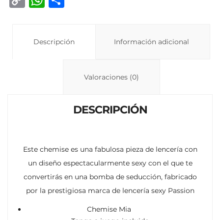
o
h
o
p
at
m
y
Descripción
s
p
Información adicional
Li
A
ar
n
p
ti
Valoraciones (0)
k
p
r
DESCRIPCIÓN
Este chemise es una fabulosa pieza de lencería con
un diseño espectacularmente sexy con el que te
convertirás en una bomba de seducción, fabricado
por la prestigiosa marca de lencería sexy Passion
Chemise Mia