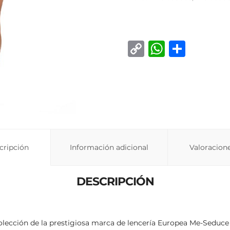
C
W
C
o
h
o
p
at
m
y
s
p
Li
A
ar
n
p
ti
k
p
r
cripción
Información adicional
Valoracione
DESCRIPCIÓN
ección de la prestigiosa marca de lencería Europea Me-Seduce