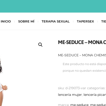
INICIO
SOBRE MÍ
TERAPIA SEXUAL
TAPERSEX
TI
ME-SEDUCE – MONA C
ME-SEDUCE – MONA CHEMIS
Este producto no está dispo
porque no quedan existenci
sku:
d-219073-var
categorías
lencería mujer
,
lencería pica
marca:
me-seduce
,
me-seduc