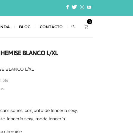
0
ENDA
BLOG
CONTACTO
HEMISE BLANCO L/XL
E BLANCO L/XL
nible
as.
:
camisones
,
conjunto de lencería sexy
,
nte
,
lencería sexy
,
moda lencería
e chemise