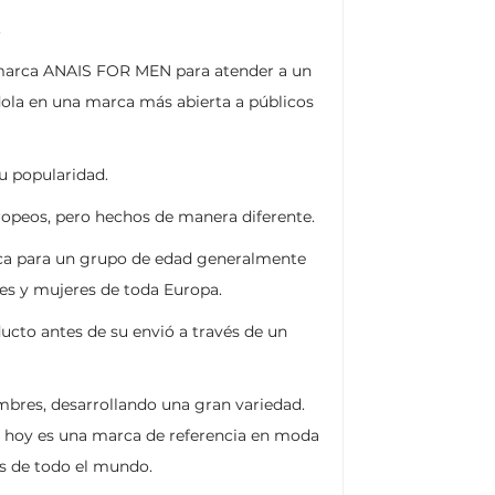
.
la marca ANAIS FOR MEN para atender a un
dola en una marca más abierta a públicos
u popularidad.
uropeos, pero hechos de manera diferente.
arca para un grupo de edad generalmente
res y mujeres de toda Europa.
ucto antes de su envió a través de un
bres, desarrollando una gran variedad.
y hoy es una marca de referencia en moda
s de todo el mundo.