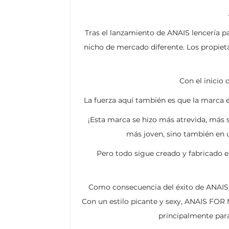
Tras el lanzamiento de ANAIS lencería p
nicho de mercado diferente. Los propiet
Con el inicio
La fuerza aquí también es que la marca e
¡Esta marca se hizo más atrevida, más 
más joven, sino también en u
Pero todo sigue creado y fabricado e
Como consecuencia del éxito de ANAIS,
Con un estilo picante y sexy, ANAIS FOR
principalmente par