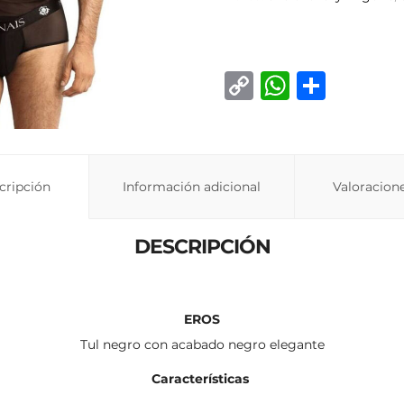
C
W
C
o
h
o
p
at
m
y
s
p
cripción
Información adicional
Valoracione
Li
A
ar
n
p
ti
DESCRIPCIÓN
k
p
r
EROS
Tul negro con acabado negro elegante
Características