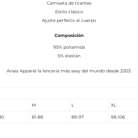
Camiseta de tirantes
Estilo clásico
Ajuste perfecto al cuerpo
Composición
95% poliamida
5% elastán
Anais Apparel la lencería más sexy del mundo desde 2003.
M
L
XL
80
81-88
89-97
98-106