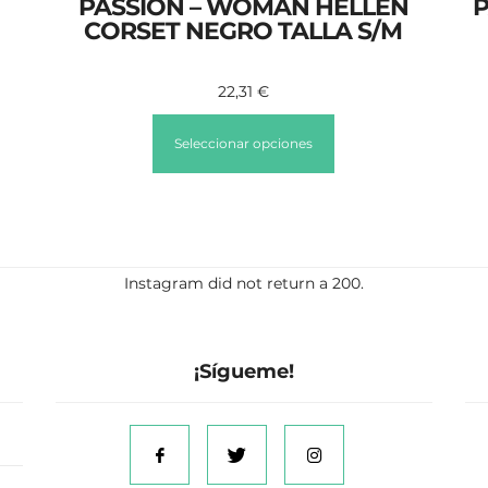
PASSION – WOMAN HELLEN
P
CORSET NEGRO TALLA S/M
22,31
€
Seleccionar opciones
Instagram did not return a 200.
¡Sígueme!