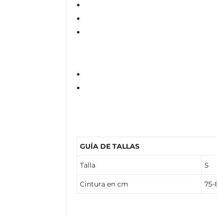
GUÍA DE TALLAS
Talla
S
Cintura en cm
75-