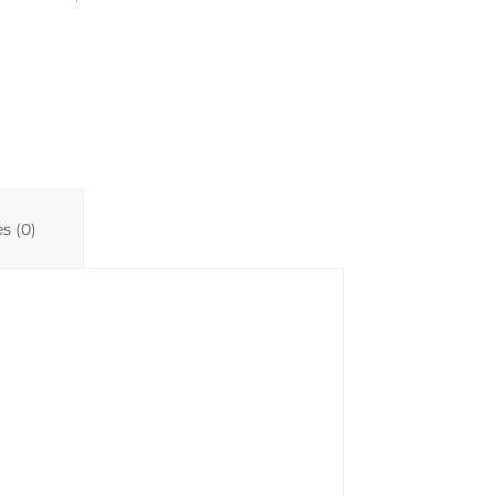
s (0)