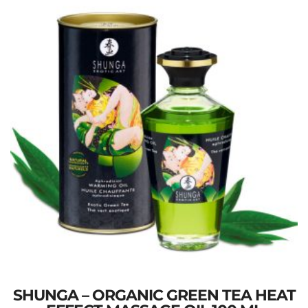
SHUNGA – ORGANIC GREEN TEA HEAT