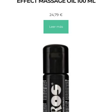
EFFECT MASSAGE OIL 100 ML
24,79
€
Leer más