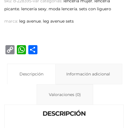
sku:
d-228395-var
categorías:
lencería mujer
,
lencería
picante
,
lencería sexy
,
moda lencería
,
sets con liguero
marca:
leg avenue
,
leg avenue sets
C
W
C
o
h
o
p
at
m
y
Descripción
s
p
Información adicional
Li
A
ar
n
p
ti
Valoraciones (0)
k
p
r
DESCRIPCIÓN