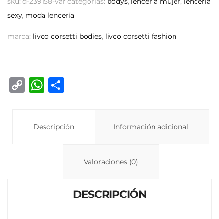
sku:
d-239158-var
categorías:
bodys
,
lencería mujer
,
lencería
sexy
,
moda lencería
marca:
livco corsetti bodies
,
livco corsetti fashion
C
W
C
o
h
o
p
at
m
y
Descripción
s
p
Información adicional
Li
A
ar
n
p
ti
Valoraciones (0)
k
p
r
DESCRIPCIÓN