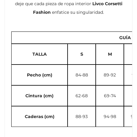
deje que cada pieza de ropa interior
Livco Corsetti
Fashion
enfatice su singularidad.
GUÍA D
TALLA
S
M
Pecho (cm)
84-88
89-92
93
Cintura (cm)
62-68
69-74
75
Caderas (cm)
88-93
94-98
99