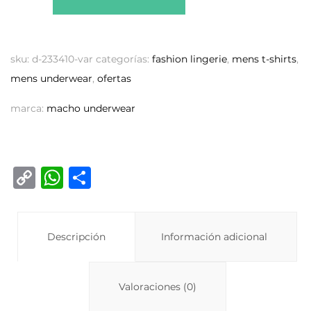
sku:
d-233410-var
categorías:
fashion lingerie
,
mens t-shirts
,
mens underwear
,
ofertas
marca:
macho underwear
C
W
C
o
h
o
p
at
m
y
Descripción
s
p
Información adicional
Li
A
ar
n
p
ti
Valoraciones (0)
k
p
r