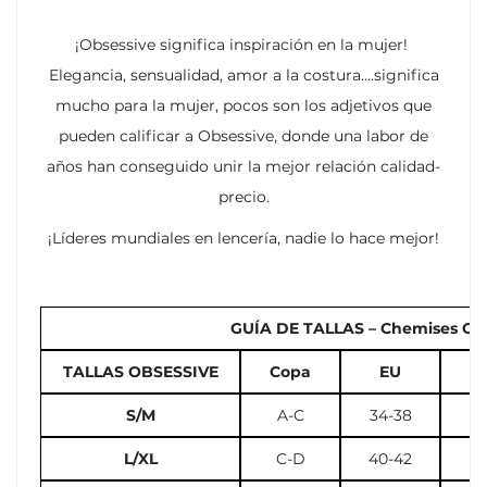
¡Obsessive significa inspiración en la mujer!
Elegancia, sensualidad, amor a la costura….significa
mucho para la mujer, pocos son los adjetivos que
pueden calificar a Obsessive, donde una labor de
años han conseguido unir la mejor relación calidad-
precio.
¡Líderes mundiales en lencería, nadie lo hace mejor!
GUÍA DE TALLAS – Chemises Cors
TALLAS OBSESSIVE
Copa
EU
U
S/M
A-C
34-38
2
L/XL
C-D
40-42
10