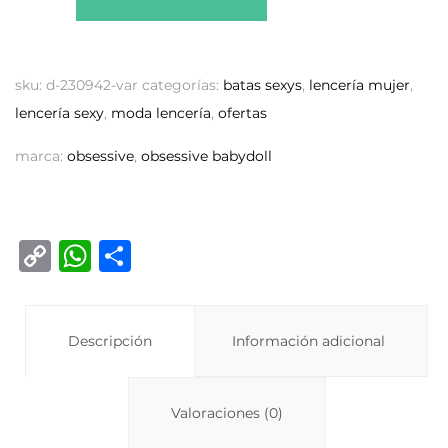
sku:
d-230942-var
categorías:
batas sexys
,
lencería mujer
,
lencería sexy
,
moda lencería
,
ofertas
marca:
obsessive
,
obsessive babydoll
C
W
C
o
h
o
p
at
m
y
Descripción
s
p
Información adicional
Li
A
ar
n
p
ti
Valoraciones (0)
k
p
r