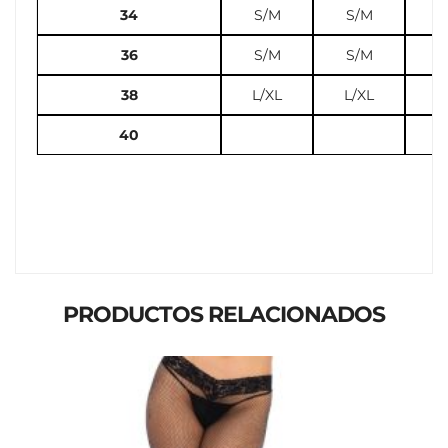
34
S/M
S/M
S
36
S/M
S/M
L
38
L/XL
L/XL
L
40
PRODUCTOS RELACIONADOS