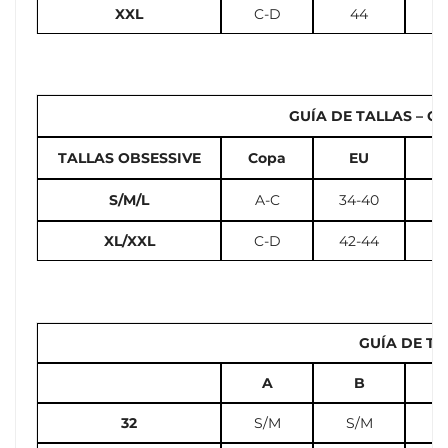
XXL
C-D
44
GUÍA DE TALLAS – Cal
TALLAS OBSESSIVE
Copa
EU
U
S/M/L
A-C
34-40
2
XL/XXL
C-D
42-44
12
GUÍA DE TA
A
B
32
S/M
S/M
S