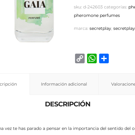
sku:
d-242603
categorías:
ph
pheromone perfumes
marca:
secretplay
,
secretpla
C
W
C
o
h
o
p
at
m
cripción
Información adicional
y
s
p
Valoracione
Li
A
ar
DESCRIPCIÓN
n
p
ti
k
p
r
a vez te has parado a pensar en la importancia del sentido del o