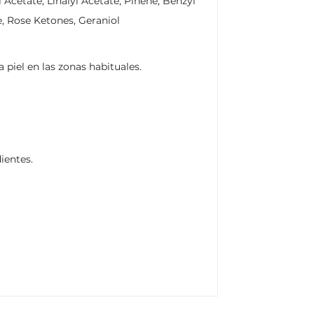
Acetate, Linalyl Acetate, Pinene, Benzyl
e, Rose Ketones, Geraniol
piel en las zonas habituales.
ientes.