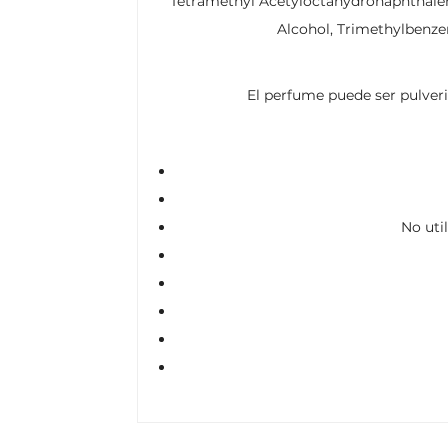
Tetramethyl Acetyloctahydronaphthalenes
Alcohol, Trimethylbenzen
El perfume puede ser pulveri
No uti