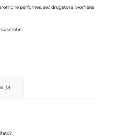
eromone perfumes
,
sex drugstore
,
womens
y cosmetic
s (0)
lfato?