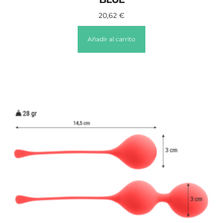
20,62
€
Añadir al carrito